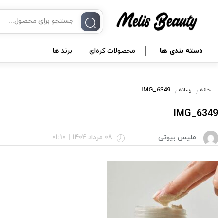
دسته بندی ها
محصولات کره‌ای
برند ها
IMG_6349
خانه
رسانه
IMG_6349
ملیس بیوتی
08 مرداد 1404
|
01:10