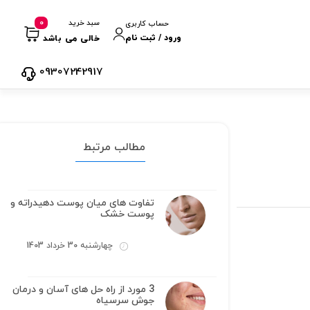
0
سبد خرید
حساب کاربری
ورود / ثبت نام
خالی می باشد
09307242917
مطالب مرتبط
تفاوت های میان پوست دهیدراته و
پوست خشک
چهارشنبه 30 خرداد 1403
3 مورد از راه حل های آسان و درمان
جوش سرسیاه