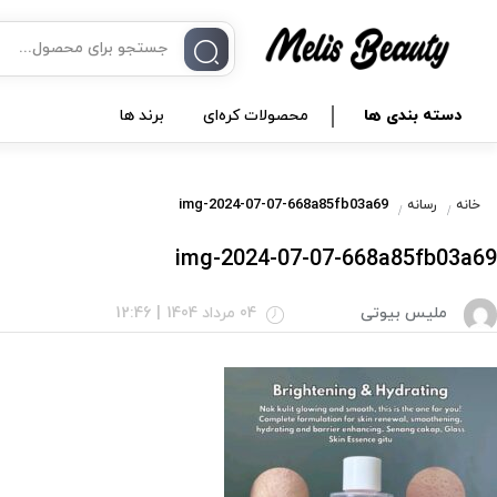
دسته بندی ها
محصولات کره‌ای
برند ها
img-2024-07-07-668a85fb03a69
خانه
رسانه
img-2024-07-07-668a85fb03a69
ملیس بیوتی
04 مرداد 1404
|
12:46