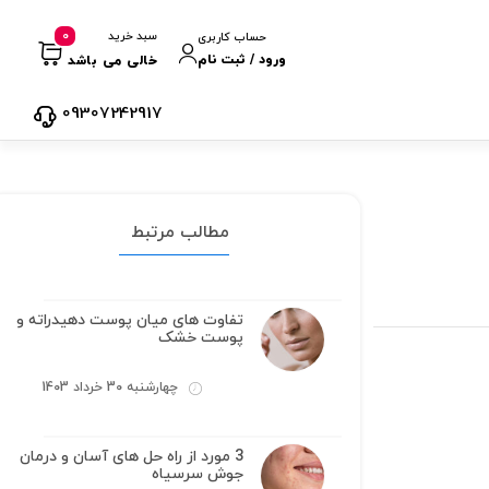
0
سبد خرید
حساب کاربری
ورود / ثبت نام
خالی می باشد
09307242917
مطالب مرتبط
تفاوت های میان پوست دهیدراته و
پوست خشک
چهارشنبه 30 خرداد 1403
3 مورد از راه حل های آسان و درمان
جوش سرسیاه