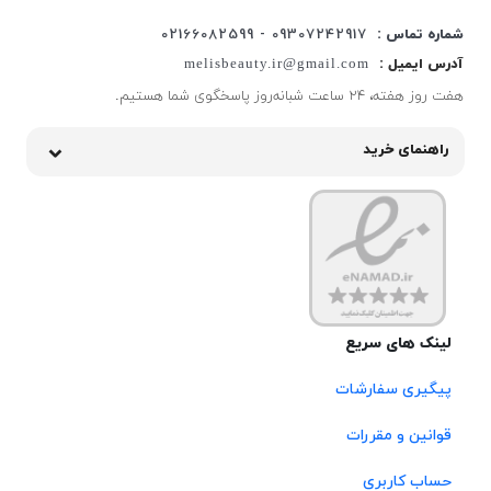
شماره تماس :
09307242917 - 02166082599
آدرس ایمیل :
melisbeauty.ir@gmail.com
هفت روز هفته، ۲۴ ساعت شبانه‌روز پاسخگوی شما هستیم.
راهنمای خرید
لینک های سریع
پیگیری سفارشات
قوانین و مقررات
حساب کاربری