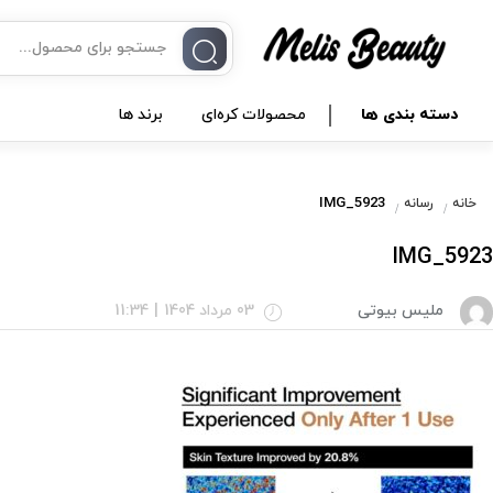
دسته بندی ها
محصولات کره‌ای
برند ها
IMG_5923
خانه
رسانه
IMG_5923
ملیس بیوتی
03 مرداد 1404
|
11:34