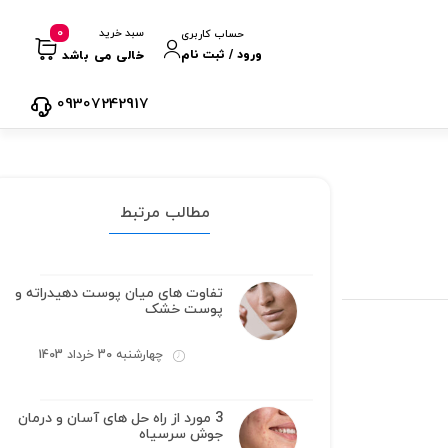
0
سبد خرید
حساب کاربری
ورود / ثبت نام
خالی می باشد
09307242917
مطالب مرتبط
تفاوت های میان پوست دهیدراته و
پوست خشک
چهارشنبه 30 خرداد 1403
3 مورد از راه حل های آسان و درمان
جوش سرسیاه