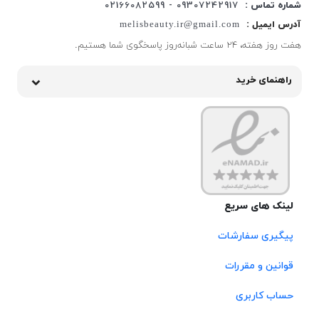
شماره تماس :
09307242917 - 02166082599
آدرس ایمیل :
melisbeauty.ir@gmail.com
هفت روز هفته، ۲۴ ساعت شبانه‌روز پاسخگوی شما هستیم.
راهنمای خرید
لینک های سریع
پیگیری سفارشات
قوانین و مقررات
حساب کاربری