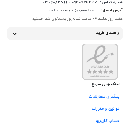
شماره تماس :
09307242917 - 02166082599
آدرس ایمیل :
melisbeauty.ir@gmail.com
هفت روز هفته، ۲۴ ساعت شبانه‌روز پاسخگوی شما هستیم.
راهنمای خرید
لینک های سریع
پیگیری سفارشات
قوانین و مقررات
حساب کاربری