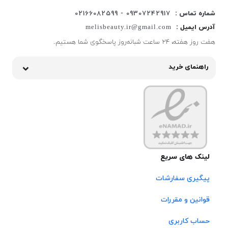
شماره تماس :
09307242917 - 02166082599
آدرس ایمیل :
melisbeauty.ir@gmail.com
هفت روز هفته، ۲۴ ساعت شبانه‌روز پاسخگوی شما هستیم.
راهنمای خرید
لینک های سریع
پیگیری سفارشات
قوانین و مقررات
حساب کاربری