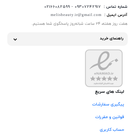
شماره تماس :
09307242917 - 02166082599
آدرس ایمیل :
melisbeauty.ir@gmail.com
هفت روز هفته، ۲۴ ساعت شبانه‌روز پاسخگوی شما هستیم.
راهنمای خرید
لینک های سریع
پیگیری سفارشات
قوانین و مقررات
حساب کاربری