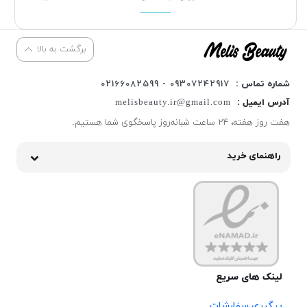
برگشت به بالا
شماره تماس :
09307242917 - 02166082599
آدرس ایمیل :
melisbeauty.ir@gmail.com
هفت روز هفته، ۲۴ ساعت شبانه‌روز پاسخگوی شما هستیم.
راهنمای خرید
لینک های سریع
پیگیری سفارشات