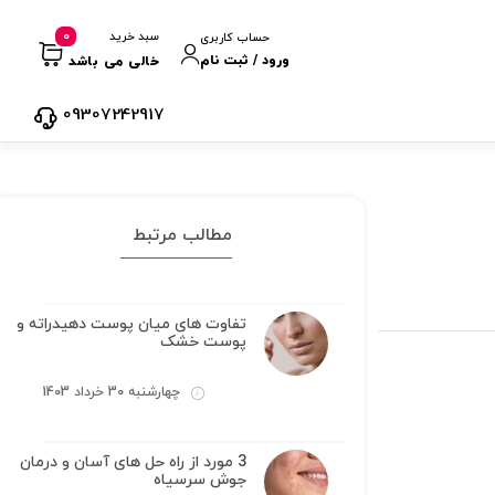
0
سبد خرید
حساب کاربری
ورود / ثبت نام
خالی می باشد
09307242917
مطالب مرتبط
تفاوت های میان پوست دهیدراته و
پوست خشک
چهارشنبه 30 خرداد 1403
3 مورد از راه حل های آسان و درمان
جوش سرسیاه