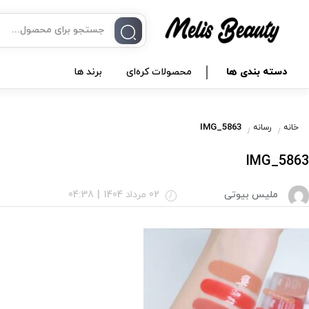
دسته بندی ها
محصولات کره‌ای
برند ها
IMG_5863
خانه
رسانه
IMG_5863
ملیس بیوتی
02 مرداد 1404
|
04:38