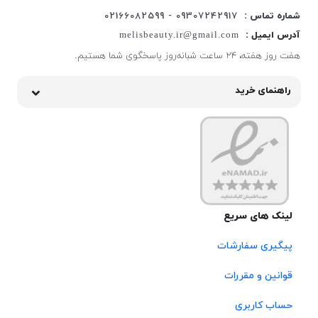
شماره تماس :
09307242917 - 02166082599
آدرس ایمیل :
melisbeauty.ir@gmail.com
هفت روز هفته، ۲۴ ساعت شبانه‌روز پاسخگوی شما هستیم.
راهنمای خرید
لینک های سریع
پیگیری سفارشات
قوانین و مقررات
حساب کاربری