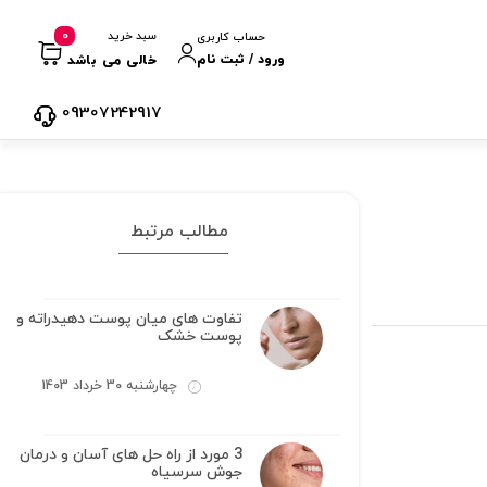
0
سبد خرید
حساب کاربری
ورود / ثبت نام
خالی می باشد
09307242917
مطالب مرتبط
تفاوت های میان پوست دهیدراته و
پوست خشک
چهارشنبه 30 خرداد 1403
3 مورد از راه حل های آسان و درمان
جوش سرسیاه