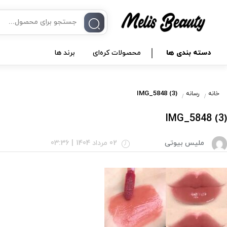
دسته بندی ها
محصولات کره‌ای
برند ها
IMG_5848 (3)
خانه
رسانه
IMG_5848 (3)
ملیس بیوتی
02 مرداد 1404
|
03:36