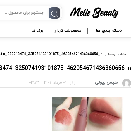
دسته بندی ها
محصولات کره‌ای
برند ها
SnapInsta.to_280213474_325074193101875_462054671436360656_n
خانه
رسانه
13474_325074193101875_462054671436360656_n
ملیس بیوتی
02 مرداد 1404
|
03:34