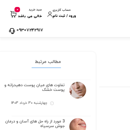
0
سبد خرید
حساب کاربری
ورود / ثبت نام
خالی می باشد
09307242917
مطالب مرتبط
تفاوت های میان پوست دهیدراته و
پوست خشک
چهارشنبه 30 خرداد 1403
3 مورد از راه حل های آسان و درمان
جوش سرسیاه