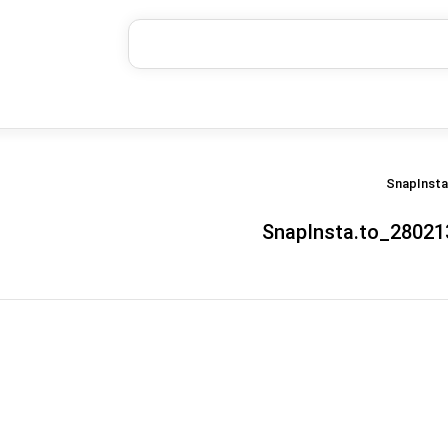
خرید قسطی با ترب‌پی
SnapInsta.to_2802