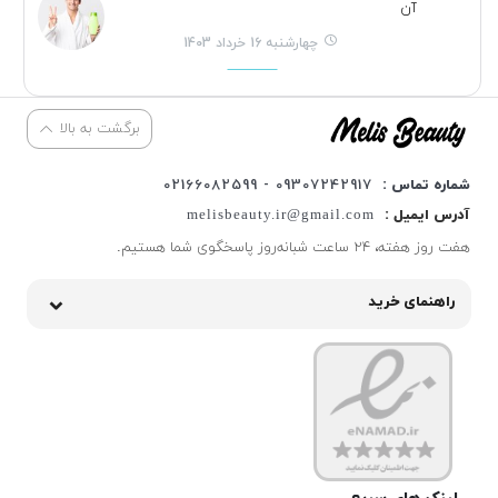
آن
چهارشنبه 16 خرداد 1403
برگشت به بالا
شماره تماس :
09307242917 - 02166082599
آدرس ایمیل :
melisbeauty.ir@gmail.com
هفت روز هفته، ۲۴ ساعت شبانه‌روز پاسخگوی شما هستیم.
راهنمای خرید