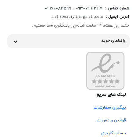
شماره تماس :
09307242917 - 02166082599
آدرس ایمیل :
melisbeauty.ir@gmail.com
هفت روز هفته، ۲۴ ساعت شبانه‌روز پاسخگوی شما هستیم.
راهنمای خرید
لینک های سریع
پیگیری سفارشات
قوانین و مقررات
حساب کاربری