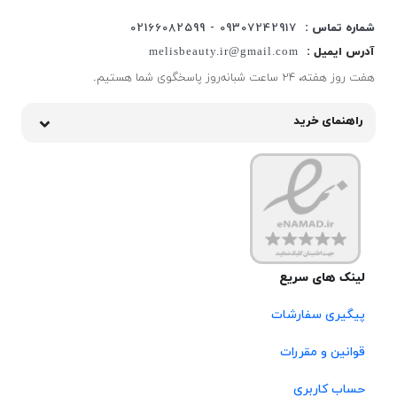
شماره تماس :
09307242917 - 02166082599
آدرس ایمیل :
melisbeauty.ir@gmail.com
هفت روز هفته، ۲۴ ساعت شبانه‌روز پاسخگوی شما هستیم.
راهنمای خرید
لینک های سریع
پیگیری سفارشات
قوانین و مقررات
حساب کاربری