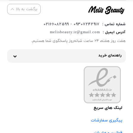
برگشت به بالا
شماره تماس :
09307242917 - 02166082599
آدرس ایمیل :
melisbeauty.ir@gmail.com
هفت روز هفته، ۲۴ ساعت شبانه‌روز پاسخگوی شما هستیم.
راهنمای خرید
لینک های سریع
پیگیری سفارشات
قوانین و مقررات