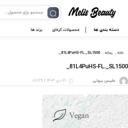
دسته بندی ها
محصولات کره‌ای
برند ها
81L4PuHS-FL._SL1500_
خانه
رسانه
81L4PuHS-FL._SL1500_
ملیس بیوتی
21 دی 1403
|
08:39