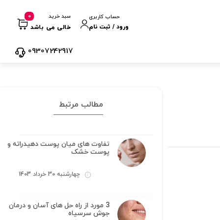
0
سبد خرید
حساب کاربری
ورود / ثبت نام
خالی می باشد
09307242917
مطالب مرتبط
تفاوت های میان پوست دهیدراته و
پوست خشک
چهارشنبه 30 خرداد 1403
3 مورد از راه حل های آسان و درمان
جوش سرسیاه