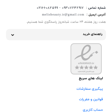
شماره تماس :
09307242917 - 02166082599
آدرس ایمیل :
melisbeauty.ir@gmail.com
هفت روز هفته، ۲۴ ساعت شبانه‌روز پاسخگوی شما هستیم.
راهنمای خرید
لینک های سریع
پیگیری سفارشات
قوانین و مقررات
حساب کاربری