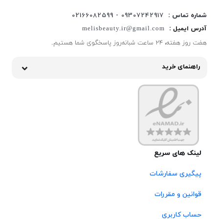
شماره تماس :
09307242917 - 02166082599
آدرس ایمیل :
melisbeauty.ir@gmail.com
هفت روز هفته، ۲۴ ساعت شبانه‌روز پاسخگوی شما هستیم.
راهنمای خرید
لینک های سریع
پیگیری سفارشات
قوانین و مقررات
حساب کاربری