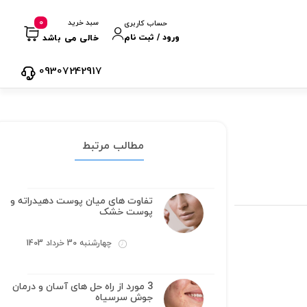
0
سبد خرید
حساب کاربری
ورود / ثبت نام
خالی می باشد
09307242917
مطالب مرتبط
تفاوت های میان پوست دهیدراته و
پوست خشک
چهارشنبه 30 خرداد 1403
3 مورد از راه حل های آسان و درمان
جوش سرسیاه