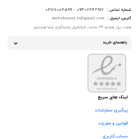
شماره تماس :
09307242917 - 02166082599
آدرس ایمیل :
melisbeauty.ir@gmail.com
هفت روز هفته، ۲۴ ساعت شبانه‌روز پاسخگوی شما هستیم.
راهنمای خرید
لینک های سریع
پیگیری سفارشات
قوانین و مقررات
حساب کاربری