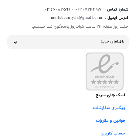
شماره تماس :
09307242917 - 02166082599
آدرس ایمیل :
melisbeauty.ir@gmail.com
هفت روز هفته، ۲۴ ساعت شبانه‌روز پاسخگوی شما هستیم.
راهنمای خرید
لینک های سریع
پیگیری سفارشات
قوانین و مقررات
حساب کاربری