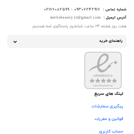
شماره تماس :
09307242917 - 02166082599
آدرس ایمیل :
melisbeauty.ir@gmail.com
هفت روز هفته، ۲۴ ساعت شبانه‌روز پاسخگوی شما هستیم.
راهنمای خرید
لینک های سریع
پیگیری سفارشات
قوانین و مقررات
حساب کاربری