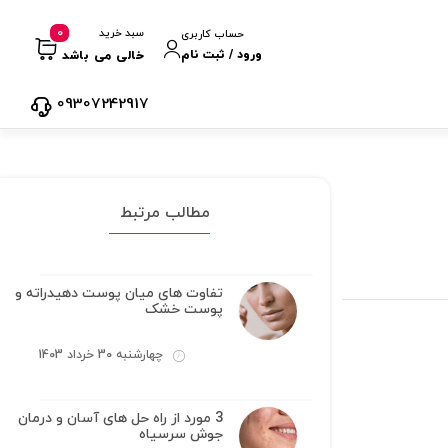
0
سبد خرید
حساب کاربری
ورود / ثبت نام
خالی می باشد
09307242917
مطالب مرتبط
تفاوت های میان پوست دهیدراته و
پوست خشک
چهارشنبه 30 خرداد 1403
3 مورد از راه حل های آسان و درمان
جوش سرسیاه