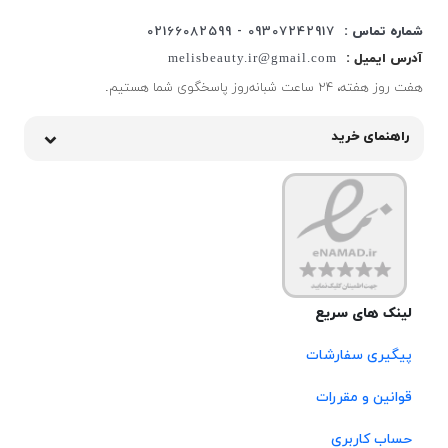
شماره تماس :
09307242917 - 02166082599
آدرس ایمیل :
melisbeauty.ir@gmail.com
هفت روز هفته، ۲۴ ساعت شبانه‌روز پاسخگوی شما هستیم.
راهنمای خرید
لینک های سریع
پیگیری سفارشات
قوانین و مقررات
حساب کاربری