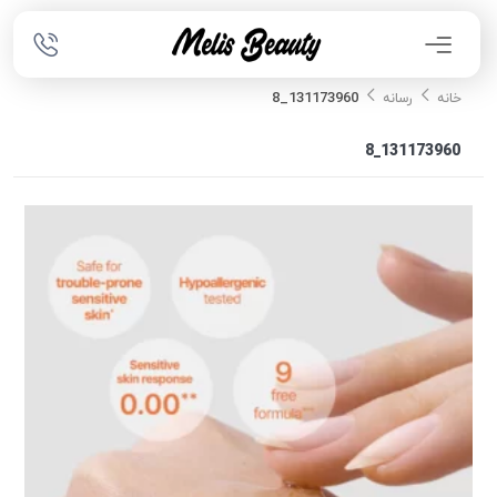
131173960_8
خانه
رسانه
131173960_8