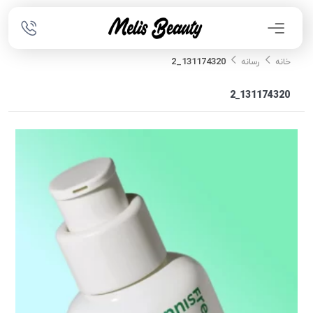
131174320_2
خانه
رسانه
131174320_2