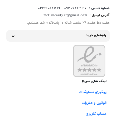
شماره تماس :
09307242917 - 02166082599
آدرس ایمیل :
melisbeauty.ir@gmail.com
هفت روز هفته، ۲۴ ساعت شبانه‌روز پاسخگوی شما هستیم.
راهنمای خرید
لینک های سریع
پیگیری سفارشات
قوانین و مقررات
حساب کاربری