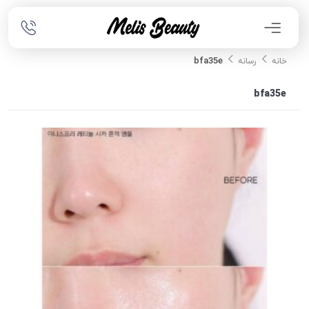
bfa35e
خانه
رسانه
bfa35e