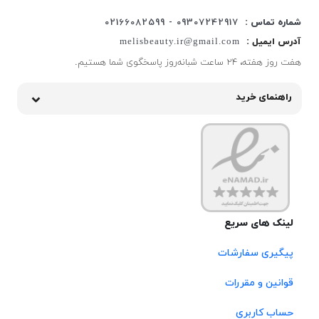
شماره تماس :
09307242917 - 02166082599
آدرس ایمیل :
melisbeauty.ir@gmail.com
هفت روز هفته، ۲۴ ساعت شبانه‌روز پاسخگوی شما هستیم.
راهنمای خرید
لینک های سریع
پیگیری سفارشات
قوانین و مقررات
حساب کاربری