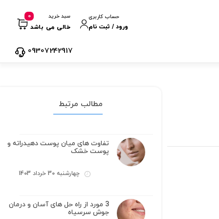
0
سبد خرید
حساب کاربری
ورود / ثبت نام
خالی می باشد
09307242917
مطالب مرتبط
تفاوت های میان پوست دهیدراته و
پوست خشک
چهارشنبه 30 خرداد 1403
3 مورد از راه حل های آسان و درمان
جوش سرسیاه