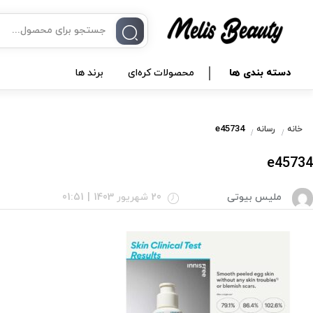
دسته بندی ها
محصولات کره‌ای
برند ها
e45734
خانه
رسانه
e45734
ملیس بیوتی
20 شهریور 1403
|
01:51