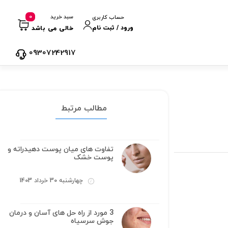
0
سبد خرید
حساب کاربری
ورود / ثبت نام
خالی می باشد
09307242917
مطالب مرتبط
تفاوت های میان پوست دهیدراته و
پوست خشک
چهارشنبه 30 خرداد 1403
3 مورد از راه حل های آسان و درمان
جوش سرسیاه