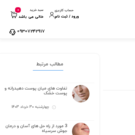
0
سبد خرید
حساب کاربری
ورود / ثبت نام
خالی می باشد
09307242917
مطالب مرتبط
تفاوت های میان پوست دهیدراته و
پوست خشک
چهارشنبه 30 خرداد 1403
3 مورد از راه حل های آسان و درمان
جوش سرسیاه