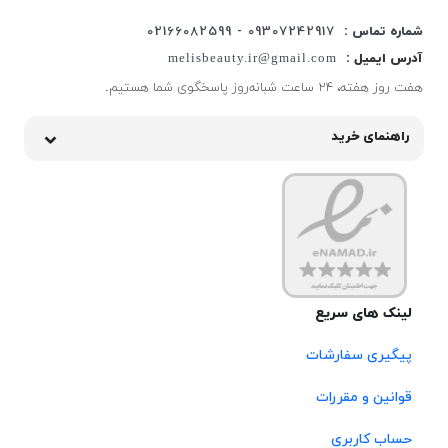
شماره تماس :
09307242917 - 02166082599
آدرس ایمیل :
melisbeauty.ir@gmail.com
هفت روز هفته، ۲۴ ساعت شبانه‌روز پاسخگوی شما هستیم.
راهنمای خرید
لینک های سریع
پیگیری سفارشات
قوانین و مقررات
حساب کاربری