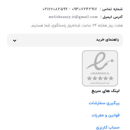
شماره تماس :
09307242917 - 02166082599
آدرس ایمیل :
melisbeauty.ir@gmail.com
هفت روز هفته، ۲۴ ساعت شبانه‌روز پاسخگوی شما هستیم.
راهنمای خرید
لینک های سریع
پیگیری سفارشات
قوانین و مقررات
حساب کاربری