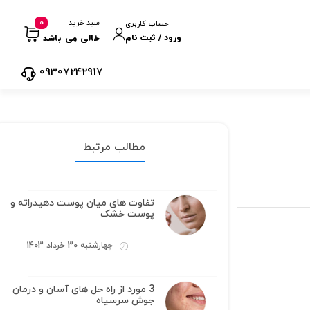
0
سبد خرید
حساب کاربری
ورود / ثبت نام
خالی می باشد
09307242917
مطالب مرتبط
تفاوت های میان پوست دهیدراته و
پوست خشک
چهارشنبه 30 خرداد 1403
3 مورد از راه حل های آسان و درمان
جوش سرسیاه