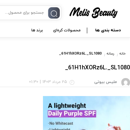
دسته بندی ها
محصولات کره‌ای
برند ها
61H1hXORz6L._SL1080_
خانه
رسانه
61H1hXORz6L._SL1080_
ملیس بیوتی
25 مرداد 1403
|
01:30