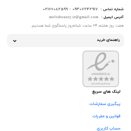
شماره تماس :
09307242917 - 02166082599
آدرس ایمیل :
melisbeauty.ir@gmail.com
هفت روز هفته، ۲۴ ساعت شبانه‌روز پاسخگوی شما هستیم.
راهنمای خرید
لینک های سریع
پیگیری سفارشات
قوانین و مقررات
حساب کاربری