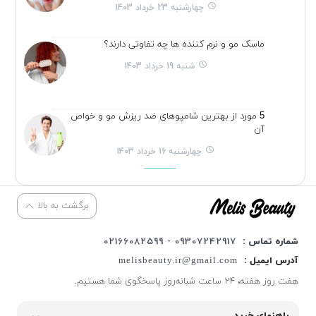
چهارشنبه 23 خرداد 1403
ماسک مو و نرم کننده ها چه تفاوتی دارند؟
شنبه 19 خرداد 1403
5 مورد از بهترین شامپوهای ضد ریزش مو و خواص
آن
چهارشنبه 16 خرداد 1403
برگشت به بالا
شماره تماس :
09307242917 - 02166082599
آدرس ایمیل :
melisbeauty.ir@gmail.com
هفت روز هفته، ۲۴ ساعت شبانه‌روز پاسخگوی شما هستیم.
راهنمای خرید