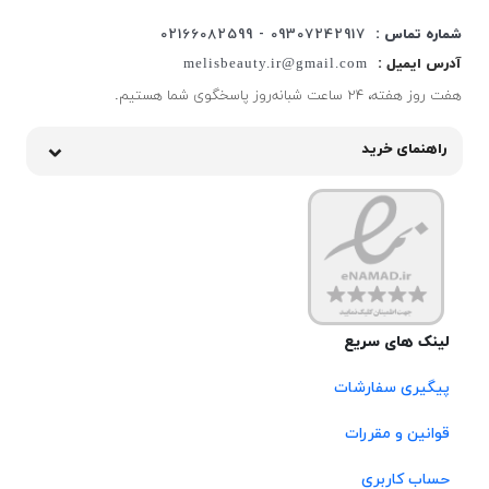
شماره تماس :
09307242917 - 02166082599
آدرس ایمیل :
melisbeauty.ir@gmail.com
هفت روز هفته، ۲۴ ساعت شبانه‌روز پاسخگوی شما هستیم.
راهنمای خرید
لینک های سریع
پیگیری سفارشات
قوانین و مقررات
حساب کاربری