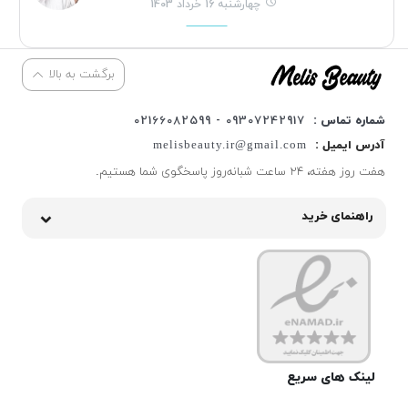
چهارشنبه 16 خرداد 1403
برگشت به بالا
شماره تماس :
09307242917 - 02166082599
آدرس ایمیل :
melisbeauty.ir@gmail.com
هفت روز هفته، ۲۴ ساعت شبانه‌روز پاسخگوی شما هستیم.
راهنمای خرید
لینک های سریع