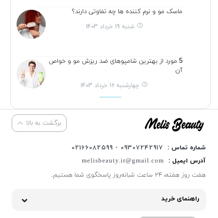
ماسک مو و نرم کننده ها چه تفاوتی دارند؟
شنبه 19 خرداد 1403
5 مورد از بهترین شامپوهای ضد ریزش مو و خواص
آن
چهارشنبه 16 خرداد 1403
برگشت به بالا
شماره تماس :
09307242917 - 02166082599
آدرس ایمیل :
melisbeauty.ir@gmail.com
هفت روز هفته، ۲۴ ساعت شبانه‌روز پاسخگوی شما هستیم.
راهنمای خرید