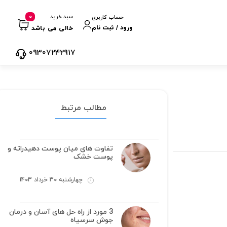
0
سبد خرید
حساب کاربری
ورود / ثبت نام
خالی می باشد
09307242917
مطالب مرتبط
تفاوت های میان پوست دهیدراته و
پوست خشک
چهارشنبه 30 خرداد 1403
3 مورد از راه حل های آسان و درمان
جوش سرسیاه