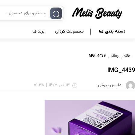
دسته بندی ها
محصولات کره‌ای
برند ها
IMG_4439
خانه
رسانه
IMG_4439
ملیس بیوتی
13 تیر 1403
|
01:38