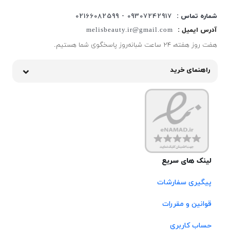
شماره تماس :
09307242917 - 02166082599
آدرس ایمیل :
melisbeauty.ir@gmail.com
هفت روز هفته، ۲۴ ساعت شبانه‌روز پاسخگوی شما هستیم.
راهنمای خرید
لینک های سریع
پیگیری سفارشات
قوانین و مقررات
حساب کاربری