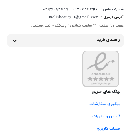
شماره تماس :
09307242917 - 02166082599
آدرس ایمیل :
melisbeauty.ir@gmail.com
هفت روز هفته، ۲۴ ساعت شبانه‌روز پاسخگوی شما هستیم.
راهنمای خرید
لینک های سریع
پیگیری سفارشات
قوانین و مقررات
حساب کاربری