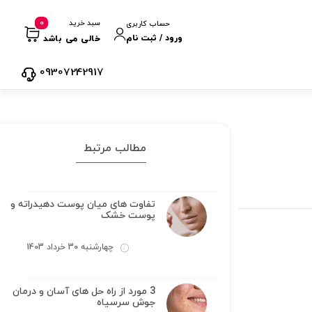
0
سبد خرید
حساب کاربری
ورود / ثبت نام
خالی می باشد
09307242917
مطالب مرتبط
تفاوت های میان پوست دهیدراته و
پوست خشک
چهارشنبه 30 خرداد 1403
3 مورد از راه حل های آسان و درمان
جوش سرسیاه