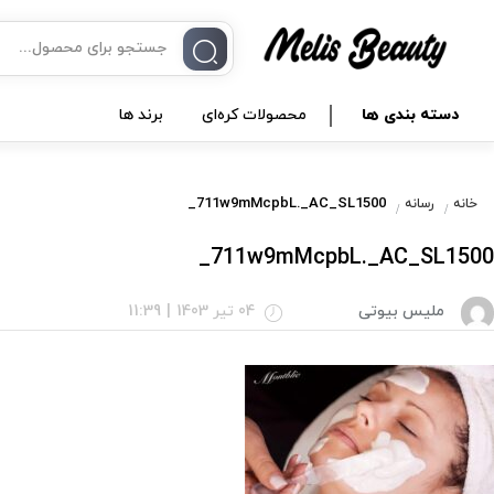
دسته بندی ها
محصولات کره‌ای
برند ها
711w9mMcpbL._AC_SL1500_
خانه
رسانه
711w9mMcpbL._AC_SL1500_
ملیس بیوتی
04 تیر 1403
|
11:39