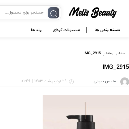
دسته بندی ها
محصولات کره‌ای
برند ها
IMG_2915
خانه
رسانه
IMG_2915
ملیس بیوتی
29 اردیبهشت 1403
|
01:49