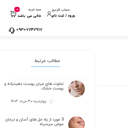
0
سبد خرید
حساب کاربری
ورود / ثبت نام
خالی می باشد
09307242917
مطالب مرتبط
تفاوت های میان پوست دهیدراته و
پوست خشک
چهارشنبه 30 خرداد 1403
3 مورد از راه حل های آسان و درمان
جوش سرسیاه