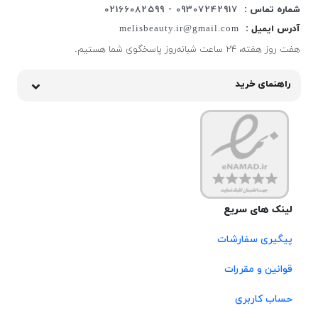
شماره تماس :
09307242917 - 02166082599
آدرس ایمیل :
melisbeauty.ir@gmail.com
هفت روز هفته، ۲۴ ساعت شبانه‌روز پاسخگوی شما هستیم.
راهنمای خرید
لینک های سریع
پیگیری سفارشات
قوانین و مقررات
حساب کاربری