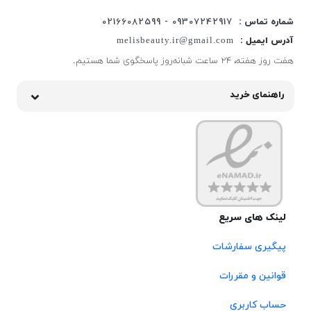
شماره تماس :
09307242917 - 02166082599
آدرس ایمیل :
melisbeauty.ir@gmail.com
هفت روز هفته، ۲۴ ساعت شبانه‌روز پاسخگوی شما هستیم.
راهنمای خرید
لینک های سریع
پیگیری سفارشات
قوانین و مقررات
حساب کاربری