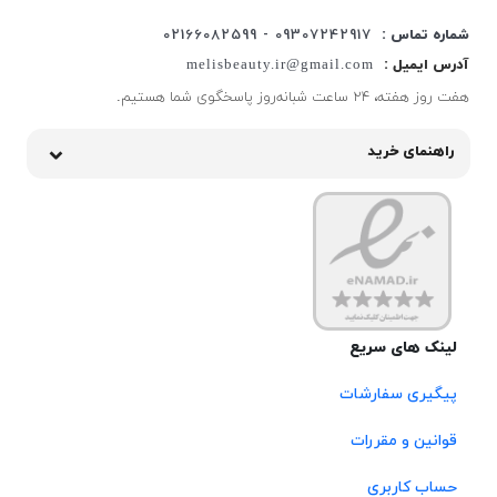
شماره تماس :
09307242917 - 02166082599
آدرس ایمیل :
melisbeauty.ir@gmail.com
هفت روز هفته، ۲۴ ساعت شبانه‌روز پاسخگوی شما هستیم.
راهنمای خرید
لینک های سریع
پیگیری سفارشات
قوانین و مقررات
حساب کاربری