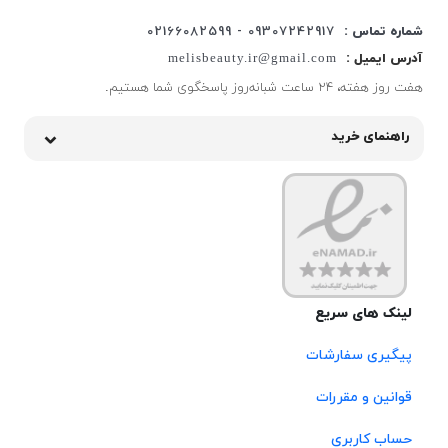
شماره تماس :
09307242917 - 02166082599
آدرس ایمیل :
melisbeauty.ir@gmail.com
هفت روز هفته، ۲۴ ساعت شبانه‌روز پاسخگوی شما هستیم.
راهنمای خرید
لینک های سریع
پیگیری سفارشات
قوانین و مقررات
حساب کاربری