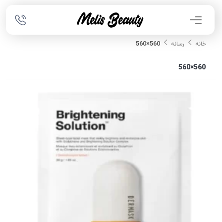
560×560
خانه
رسانه
560×560