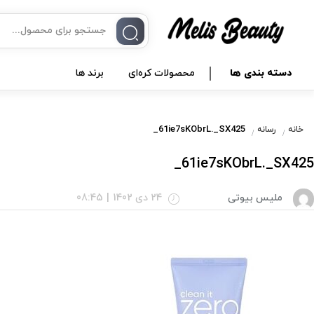
دسته بندی ها
محصولات کره‌ای
برند ها
61ie7sKObrL._SX425_
خانه
رسانه
61ie7sKObrL._SX425_
ملیس بیوتی
24 دی 1402
|
08:45