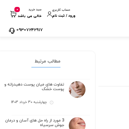
0
سبد خرید
حساب کاربری
ورود / ثبت نام
خالی می باشد
09307242917
مطالب مرتبط
تفاوت های میان پوست دهیدراته و
پوست خشک
چهارشنبه 30 خرداد 1403
3 مورد از راه حل های آسان و درمان
جوش سرسیاه